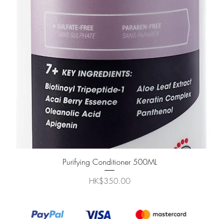
クイックビュー
Purifying Conditioner 500ML
価格
HK$350.00