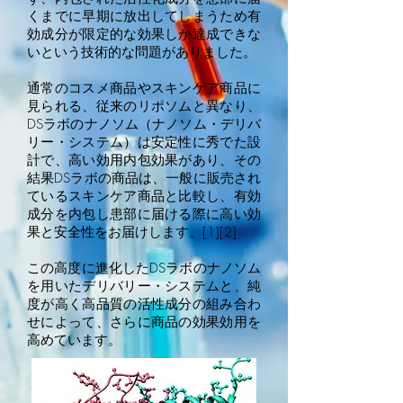
くまでに早期に放出してしまうため有
効成分が限定的な効果しか達成できな
いという技術的な問題がありました。
通常のコスメ商品やスキンケア商品に
見られる、従来のリポソムと異なり、
DSラボのナノソム（ナノソム・デリバ
リー・システム）は安定性に秀でた設
計で、高い効用内包効果があり、その
結果DSラボの商品は、一般に販売され
ているスキンケア商品と比較し、有効
成分を内包し患部に届ける際に高い効
果と安全性をお届けします。[1][2]
この高度に進化したDSラボのナノソム
を用いたデリバリー・システムと、純
度が高く高品質の活性成分の組み合わ
せによって、さらに商品の効果効用を
高めています。