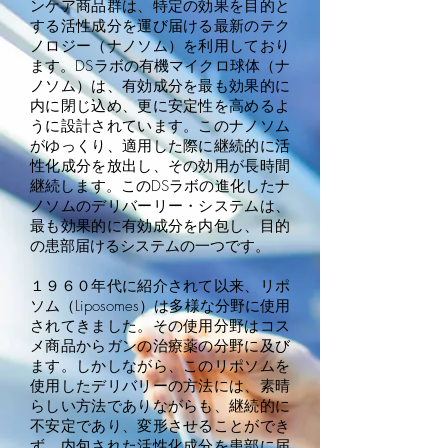
ンケア商品群は、特定の効果を目的と
する活性成分を運び届ける最新のテク
ノロジー（ナノソム）を利用しており
ます。DSラボの有機マイクロ球体（ナ
ノソム）は、有効成分を最も効果的に
内に閉じ込め、更に安定性を高めるよ
うに設計されています。このナノソム
がゆっくり、適用した際に継続的に活
性化成分を放出し、その効用が長時間
継続します。このDSラボの進化したナ
ノソムのデリバーリー・システムは、
最も効果的に有効成分を内包し、目的
の患部届けるシステムの一つです。
１９６０年代に紹介されて以来、リポ
ソム（Liposomes）は多様な分野に使用
されてきました。その使用分野はコス
メ商品からガンの治療薬の分野に及び
ます。しかしながら、このリポソムを
使用したデリバリーの方法には、素晴
らしい方法でありながらも、継続的に
不安定であり、変形させることができ
ず、内包された活性化成分を患部に届