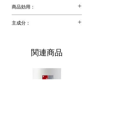
世界の皮膚科医が推奨する、頭皮ケア
商品効用：
と頭髪ケアの両方に同時に効果がある
革新的なプレミアム・シャンプー。ハ
頭髪を減少させる複数の要因をターゲ
イテク駆使した調合には、アミノ酸、
主成分：
ットにし、頭皮の汚れを落としながら
プロテイン、植物由来成分が含まれま
頭髪を頭皮内部から強く健康にしま
す。レヴィータは優しく頭皮頭髪を洗
+ Apple polyphenols, copper peptides,
す。その結果、より豊かで、力強い、
うと同時に頭髪の強化とボリュームの
caffeine, rooibos tea, spin traps, MSM,
健康に見える頭髪を達成します。革新
増加の効果があります。より多くより
emu oil, cysteine, taurine, ornithine, biotin
的な活性混合成分が頭髪密度を高め、
関連商品
良好な頭髪を希望する方が毎日使用で
頭髪のライフサイクルを長くするのを
きるシャンプーです。
助けます。
＋革新的な１２の活性成分
＋頭皮の育毛のための刺激
＋最新のナノソム他育毛テクノロジー
＋頭髪、頭皮、毛根の健康・活力の最
＋アンチ・エージングと抗酸化特性
大化
＋しっかり洗いながらも優しい調合
＋頭髪の密度、濃さの増化
＋あらゆる頭髪の色やタイプに使用可
＋頭髪ボリューム増加
＋強力な頭髪回復セラピー効果
＋頭髪のツヤを維持増進
＋男女兼用