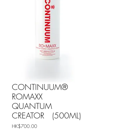
CONTINUUM®
ROMAXX
QUANTUM
CREATOR (500ML)
價
HK$700.00
格